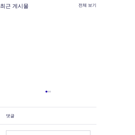
전체 보기
최근 게시물
댓글
YSP-002
YSP-003