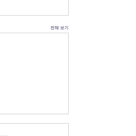
전체 보기