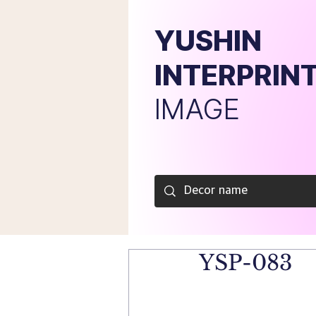
YUSHIN
INTERPRIN
IMAGE
YSP-083