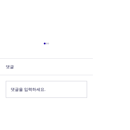
댓글
YSP-002
YSP-003
댓글을 입력하세요.
삼보에스티
주소: 인천광역시 동구 방축로 23번길 31 (송현동) 삼